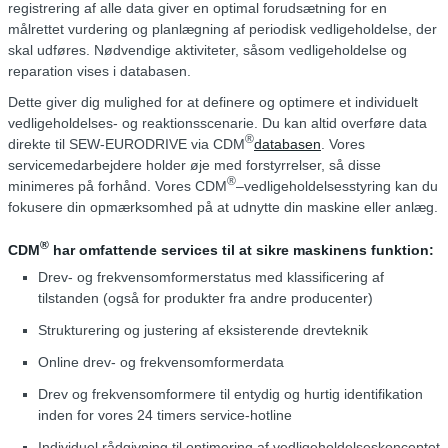
registrering af alle data giver en optimal forudsætning for en
målrettet vurdering og planlægning af periodisk vedligeholdelse, der
skal udføres. Nødvendige aktiviteter, såsom vedligeholdelse og
reparation vises i databasen.
Dette giver dig mulighed for at definere og optimere et individuelt
vedligeholdelses- og reaktionsscenarie. Du kan altid overføre data
®
direkte til SEW-EURODRIVE via CDM
databasen
. Vores
servicemedarbejdere holder øje med forstyrrelser, så disse
®
minimeres på forhånd. Vores CDM
–vedligeholdelsesstyring kan du
fokusere din opmærksomhed på at udnytte din maskine eller anlæg.
®
CDM
har omfattende services til at sikre maskinens funktion:
Drev- og frekvensomformerstatus med klassificering af
tilstanden (også for produkter fra andre producenter)
Strukturering og justering af eksisterende drevteknik
Online drev- og frekvensomformerdata
Drev og frekvensomformere til entydig og hurtig identifikation
inden for vores 24 timers service-hotline
Individuel rådgivning til optimering af vedligeholdelseskonceptet