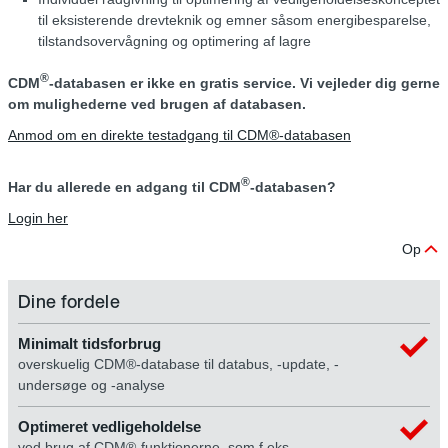
til eksisterende drevteknik og emner såsom energibesparelse,
tilstandsovervågning og optimering af lagre
®
CDM
-databasen er ikke en gratis service. Vi vejleder dig gerne
om mulighederne ved brugen af databasen.
Anmod om en direkte testadgang til CDM®-databasen
®
Har du allerede en adgang til CDM
-databasen?
Login her
Op
Dine fordele
Minimalt tidsforbrug
overskuelig CDM®-database til databus, -update, -
undersøge og -analyse
Optimeret vedligeholdelse
ved brug af CDM®-funktionerne, som f.eks.